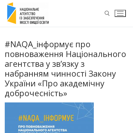
Перейти
до
вмісту
Пошук:
#NAQA_інформує про
повноваження Національного
агентства у зв’язку з
набранням чинності Закону
України «Про академічну
доброчесність»