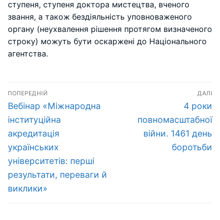
ступеня, ступеня доктора мистецтва, вченого
звання, а також бездіяльність уповноваженого
органу (неухвалення рішення протягом визначеного
строку) можуть бути оскаржені до Національного
агентства.
Навігація
ПОПЕРЕДНІЙ
ДАЛІ
записів
Попередній
Наступн
Вебінар «Міжнародна
4 роки
запис:
запис:
інституційна
повномасштабної
акредитація
війни. 1461 день
українських
боротьби
університетів: перші
результати, переваги й
виклики»