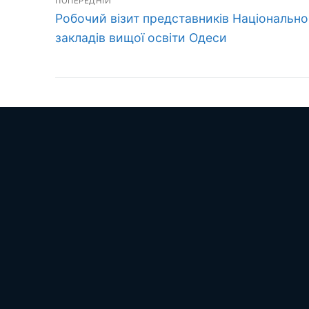
ПОПЕРЕДНІЙ
Попередній
записів
Робочий візит представників Національно
запис:
закладів вищої освіти Одеси