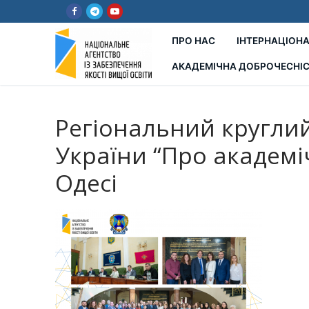
Перейти
до
вмісту
ПРО НАС
ІНТЕРНАЦІОНА
АКАДЕМІЧНА ДОБРОЧЕСНІ
Регіональний круглий
України “Про академі
Одесі