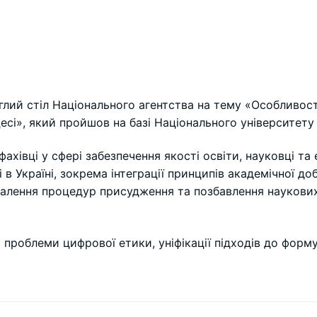
углий стіл Національного агентства на тему «Особливост
есі», який пройшов на базі Національного університет
фахівці у сфері забезпечення якості освіти, науковці т
в Україні, зокрема інтеграції принципів академічної до
оналення процедур присудження та позбавлення наукови
 проблеми цифрової етики, уніфікації підходів до форм