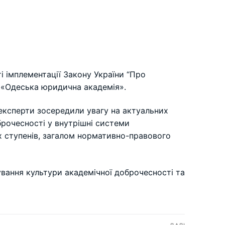
і імплементації Закону України “Про
у «Одеська юридична академія».
а експерти зосередили увагу на актуальних
брочесності у внутрішні системи
х ступенів, загалом нормативно-правового
ування культури академічної доброчесності та