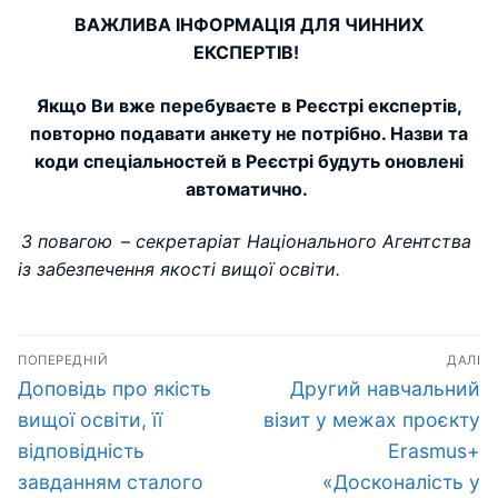
ВАЖЛИВА ІНФОРМАЦІЯ ДЛЯ ЧИННИХ
ЕКСПЕРТІВ!
Якщо Ви вже перебуваєте в Реєстрі експертів,
повторно подавати анкету не потрібно. Назви та
коди спеціальностей в Реєстрі будуть оновлені
автоматично.
З повагою
–
секретаріат Національного Агентства
із забезпечення якості вищої освіти.
Навігація
ПОПЕРЕДНІЙ
ДАЛІ
записів
Попередній
Наступний
Доповідь про якість
Другий навчальний
запис:
запис:
вищої освіти, її
візит у межах проєкту
відповідність
Erasmus+
завданням сталого
«Досконалість у