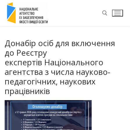
Перейти
до
вмісту
Пошук:
Донабір осіб для включення
до Реєстру
експертів Національного
агентства з числа науково-
педагогічних, наукових
працівників