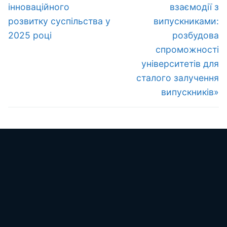
інноваційного
взаємодії з
розвитку суспільства у
випускниками:
2025 році
розбудова
спроможності
університетів для
сталого залучення
випускників»