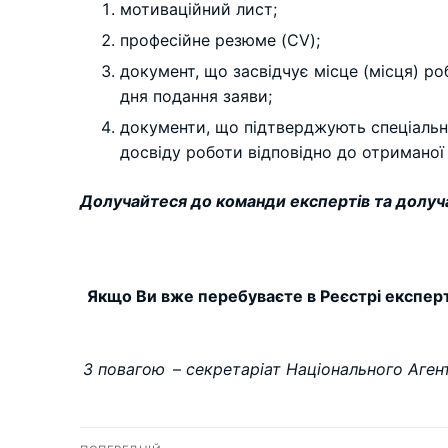
мотиваційний лист;
професійне резюме (CV);
документ, що засвідчує місце (місця) ро
дня подання заяви;
документи, що підтверджують спеціальніс
досвіду роботи відповідно до отриманої 
Долучайтеся до команди експертів та долуча
Якщо Ви вже перебуваєте в Реєстрі експерті
З повагою
–
секретаріат Національного Агент
Навігація