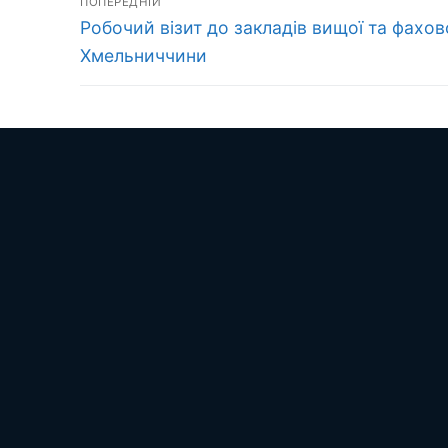
ПОПЕРЕДНІЙ
Попередній
записів
Робочий візит до закладів вищої та фахов
запис:
Хмельниччини