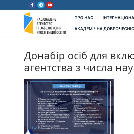
Перейти
до
вмісту
ПРО НАС
ІНТЕРНАЦІОНА
АКАДЕМІЧНА ДОБРОЧЕСНІ
Донабір осіб для вкл
агентства з числа на