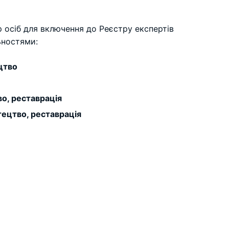
р осіб для включення до Реєстру експертів
льностями:
цтво
о, реставрація
ецтво, реставрація