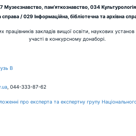
27 Музеєзнавство, пам’яткознавство, 034 Культурологія
а справа / 029 Інформаційна, бібліотечна та архівна спр
 працівників закладів вищої освіти, наукових установ 
участі в конкурсному донаборі.
лузь B
.ua
, 044-333-87-62
ложенні про експерта та експертну групу Національного