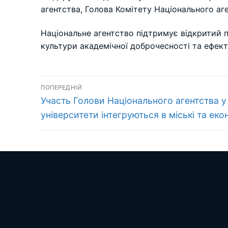
агентства, Голова Комітету Національного аг
Національне агентство підтримує відкритий п
культури академічної доброчесності та ефект
Навігація
ПОПЕРЕДНІЙ
Попередній
записів
Участь Голови Національного агентства у 
запис:
університети інтегруються в міські та ек