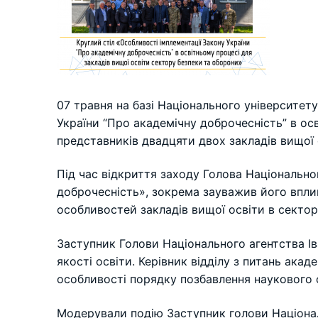
07 травня на базі Національного університет
України “Про академічну доброчесність” в ос
представників двадцяти двох закладів вищої 
Під час відкриття заходу Голова Національно
доброчесність», зокрема зауважив його впли
особливостей закладів вищої освіти в сектор
Заступник Голови Національного агентства І
якості освіти. Керівник відділу з питань ака
особливості порядку позбавлення наукового с
Модерували подію Заступник голови Націонал