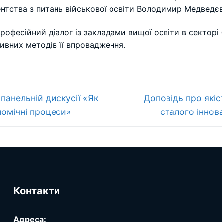
ентства з питань військової освіти Володимир Медведєв
рофесійний діалог із закладами вищої освіти в сектор
ивних методів її впровадження.
Наступний
панельній дискусії «Як
Доповідь про якіст
запис:
ономічні процеси»
сталого іннов
Контакти
Адреса: