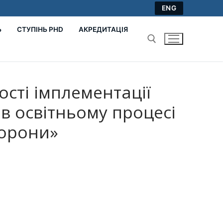
ENG
Ь
СТУПІНЬ PHD
АКРЕДИТАЦІЯ
Пошук:
ості імплементації
в освітньому процесі
борони»