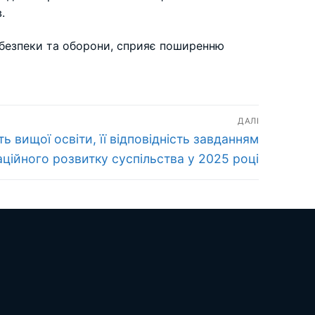
.
і безпеки та оборони, сприяє поширенню
ДАЛІ
ь вищої освіти, її відповідність завданням
аційного розвитку суспільства у 2025 році