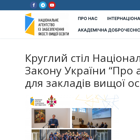
Перейти
до
вмісту
ПРО НАС
ІНТЕРНАЦІОНА
АКАДЕМІЧНА ДОБРОЧЕСНІ
Круглий стіл Націона
Закону України “Про 
для закладів вищої о