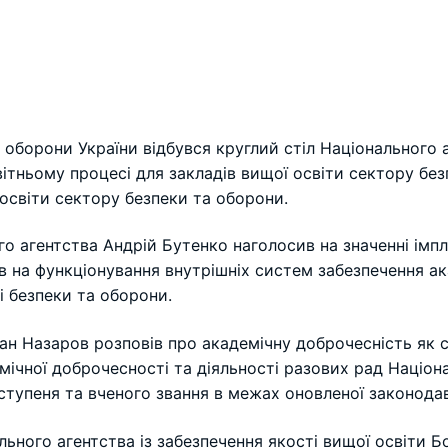
у оборони України відбувся круглий стіл Національного 
вітньому процесі для закладів вищої освіти сектору без
освіти сектору безпеки та оборони.
го агентства Андрій Бутенко наголосив на значенні імп
в на функціонування внутрішніх систем забезпечення ак
і безпеки та оборони.
ван Назаров розповів про академічну доброчесність як 
демічної доброчесності та діяльності разових рад Націо
тупеня та вченого звання в межах оновленої законодав
ьного агентства із забезпечення якості вищої освіти 