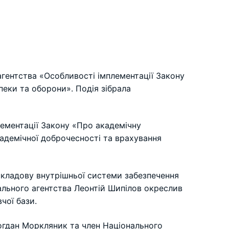
агентства «Особливості імплементації Закону
пеки та оборони». Подія зібрала
лементації Закону «Про академічну
адемічної доброчесності та врахування
складову внутрішньої системи забезпечення
нального агентства Леонтій Шипілов окреслив
чої бази.
Богдан Моркляник та член Національного