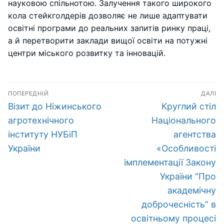
науковою спільнотою. Залучення такого широкого
кола стейкголдерів дозволяє не лише адаптувати
освітні програми до реальних запитів ринку праці,
а й перетворити заклади вищої освіти на потужні
центри міського розвитку та інновацій.
Навігація
ПОПЕРЕДНІЙ
ДАЛІ
записів
Попередній
Наступний
Візит до Ніжинського
Круглий стіл
запис:
запис:
агротехнічного
Національного
інституту НУБіП
агентства
України
«Особливості
імплементації Закону
України “Про
академічну
доброчесність” в
освітньому процесі