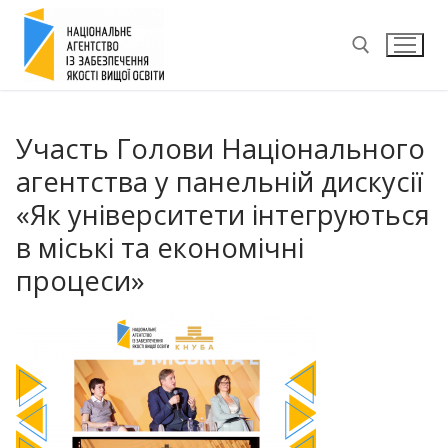
Перейти
до
вмісту
Пошук:
Участь Голови Національного
агентства у панельній дискусії
«Як університети інтегруються
в міські та економічні
процеси»