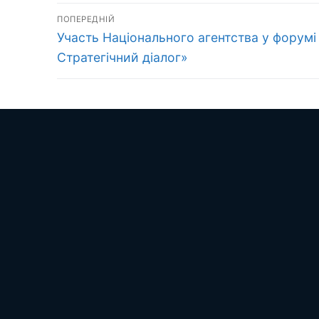
Навігація
ПОПЕРЕДНІЙ
Попередній
записів
Участь Національного агентства у форумі 
запис:
Стратегічний діалог»