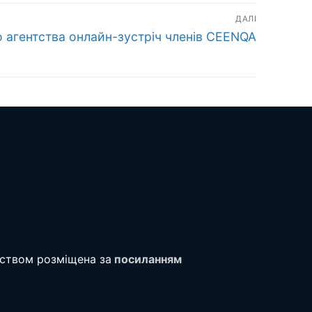
ДАЛІ
 агентства онлайн-зустріч членів CEENQA
тством розміщена за
посиланням