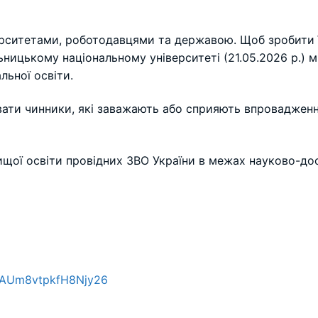
рситетами, роботодавцями та державою. Щоб зробити ї
ницькому національному університеті (21.05.2026 р.) 
льної освіти.
ати чинники, які заважають або сприяють впровадженню
ищої освіти провідних ЗВО України в межах науково-до
/DAUm8vtpkfH8Njy26