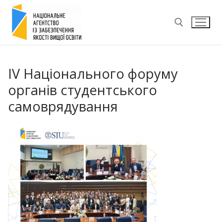
Перейти
до
вмісту
Пошук:
IV Національного форуму
органів студентського
самоврядування