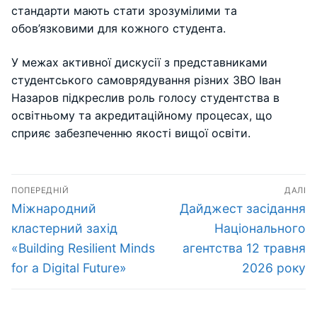
стандарти мають стати зрозумілими та
обов’язковими для кожного студента.
У межах активної дискусії з представниками
студентського самоврядування різних ЗВО Іван
Назаров підкреслив роль голосу студентства в
освітньому та акредитаційному процесах, що
сприяє забезпеченню якості вищої освіти.
Навігація
ПОПЕРЕДНІЙ
ДАЛІ
записів
Попередній
Наступний
Міжнародний
Дайджест засідання
запис:
запис:
кластерний захід
Національного
«Building Resilient Minds
агентства 12 травня
for a Digital Future»
2026 року