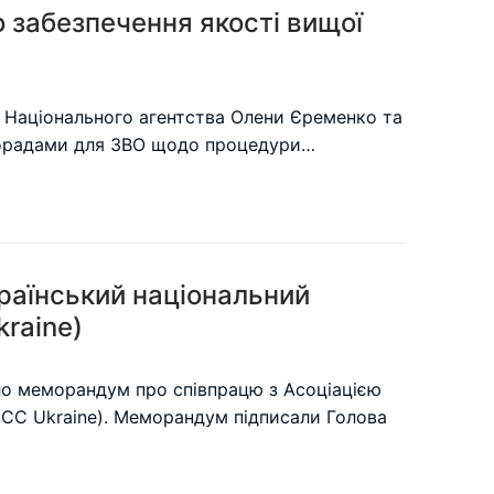
 забезпечення якості вищої
и Національного агентства Олени Єременко та
з порадами для ЗВО щодо процедури…
раїнський національний
kraine)
ало меморандум про співпрацю з Асоціацією
(ICC Ukraine). Меморандум підписали Голова