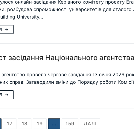
дбулося онлайн-засідання Керівного комітету проєкту Er
и: розбудова спроможності університетів для сталого 
uilding University…
ЛІ →
т засідання Національного агентства
 агентство провело чергове засідання 13 січня 2026 ро
них справ: Затвердили зміни до Порядку роботи Комісі
ЛІ →
17
18
19
…
159
ДАЛІ