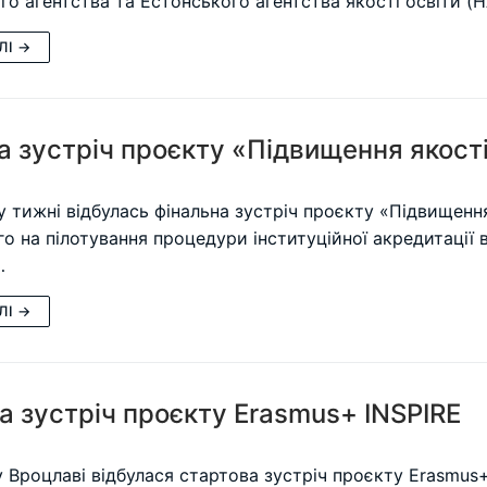
го агентства та Естонського агентства якості освіти 
ЛІ →
 зустріч проєкту «Підвищення якості 
 тижні відбулась фінальна зустріч проєкту «Підвищення 
о на пілотування процедури інституційної акредитації 
…
ЛІ →
а зустріч проєкту Erasmus+ INSPIRE
 у Вроцлаві відбулася стартова зустріч проєкту Erasmus