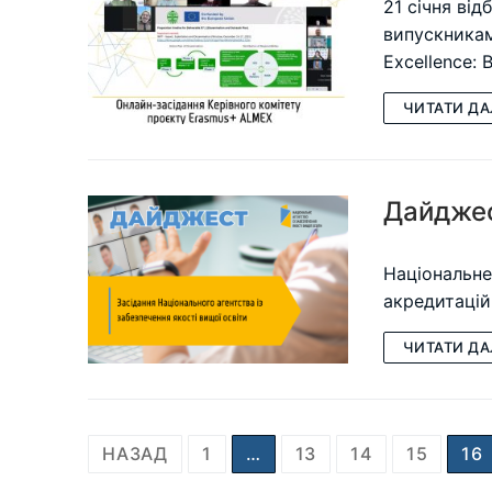
21 січня ві
випускникам
Excellence: B
ЧИТАТИ ДА
Дайджес
Національне
акредитацій
ЧИТАТИ ДА
Пагінація
НАЗАД
1
…
13
14
15
16