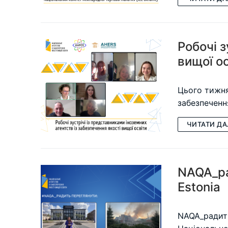
Робочі з
вищої о
Цього тижня
забезпеченн
ЧИТАТИ ДА
NAQA_ра
Estonia
NAQA_радить