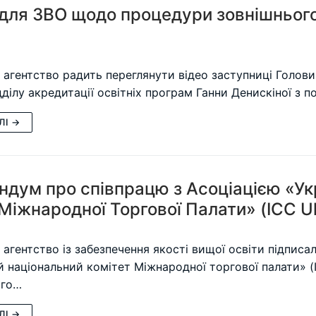
для ЗВО щодо процедури зовнішнього
 агентство радить переглянути відео заступниці Голов
ідділу акредитації освітніх програм Ганни Денискіної 
ЛІ →
дум про співпрацю з Асоціацією «Ук
 Міжнародної Торгової Палати» (ICC U
 агентство із забезпечення якості вищої освіти підпис
й національний комітет Міжнародної торгової палати» 
ого…
ЛІ →