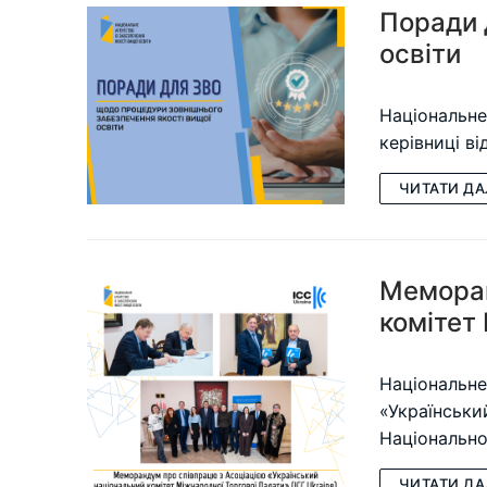
Поради 
освіти
Національне
керівниці в
ЧИТАТИ ДА
Меморан
комітет
Національне
«Українськи
Національн
ЧИТАТИ ДА