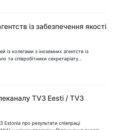
агентств із забезпечення якості
й із колегами з іноземних агентств із
ало та співробітники секретаріату…
еканалу TV3 Eesti / TV3
 Estonia про результати співпраці