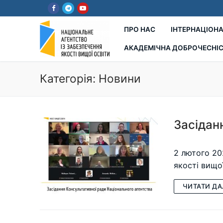
Перейти
до
вмісту
ПРО НАС
ІНТЕРНАЦІОНА
АКАДЕМІЧНА ДОБРОЧЕСНІ
Категорія:
Новини
Засідан
2 лютого 20
якості вищо
ЧИТАТИ ДА