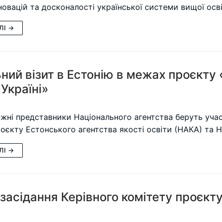
нновацій та досконалості української системи вищої ос
ЛІ →
ний візит в Естонію в межах проєкту
 Україні»
жні представники Національного агентства беруть учас
роєкту Естонського агентства якості освіти (НАКА) та 
ЛІ →
засідання Керівного комітету проєк