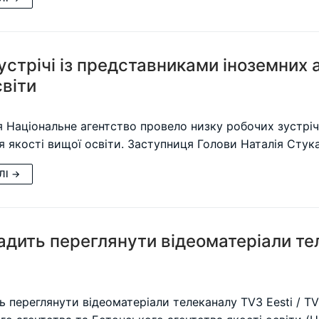
устрічі із представниками іноземних 
світи
 Національне агентство провело низку робочих зустріче
я якості вищої освіти. Заступниця Голови Наталія Стук
ЛІ →
дить переглянути відеоматеріали тел
 переглянути відеоматеріали телеканалу TV3 Eesti / TV3