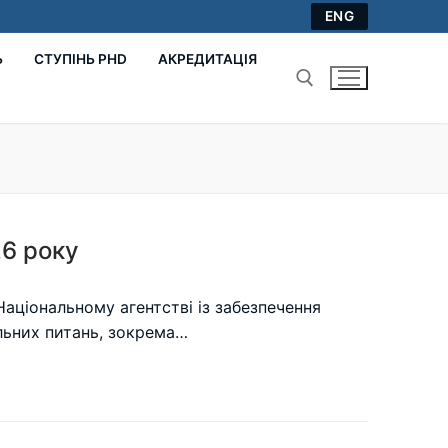
ENG
Ь
СТУПІНЬ PHD
АКРЕДИТАЦІЯ
Пошук:
26 року
Національному агентстві із забезпечення
альних питань, зокрема…