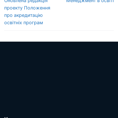
записів
Оновлена редакція
Менеджмент в освіті
запис:
запис:
проекту Положення
про акредитацію
освітніх програм