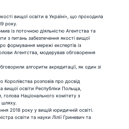
ості вищої освіти в Україні», що проходила
19 року.
омив із поточною діяльністю Агентства та
ти з питань забезпечення якості вищої
 про формування мережі експертів із
 Голови Агентства, модерував обговорення
бговорили алгоритм акредитації, як один зі
о Королівства розповів про досвід
та вищої освіти Республіки Польща,
и, голова Національного комітету з
 шляху.
ня 2018 року у вищій юридичній освіті.
стра освіти та науки Лілії Гриневич та