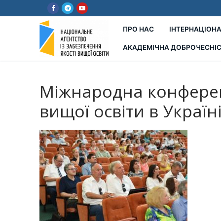
Перейти
до
вмісту
ПРО НАС
ІНТЕРНАЦІОНА
АКАДЕМІЧНА ДОБРОЧЕСНІ
Міжнародна конферен
вищої освіти в Україн