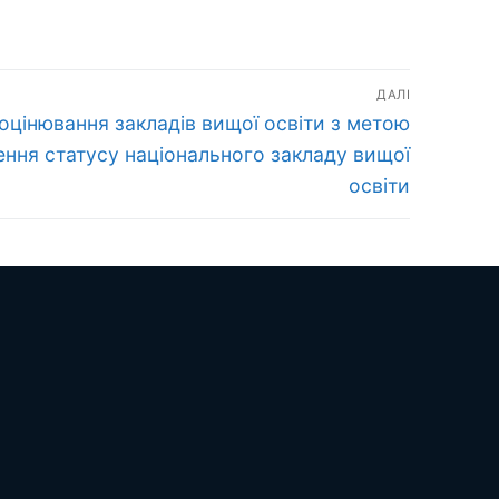
ДАЛІ
оцінювання закладів вищої освіти з метою
ення статусу національного закладу вищої
освіти