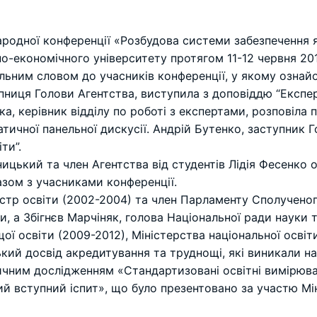
родної конференції «Розбудова системи забезпечення як
но-економічного університету протягом 11-12 червня 20
тальним словом до учасників конференції, у якому ознай
ниця Голови Агентства, виступила з доповіддю “Експер
ька, керівник відділу по роботі з експертами, розповіла
матичної панельної дискусії. Андрій Бутенко, заступник
ти”.
цький та член Агентства від студентів Лідія Фесенко о
азом з учасниками конференції.
істр освіти (2002-2004) та член Парламенту Сполученог
и, а Збігнєв Марчіняк, голова Національної ради науки 
ї освіти (2009-2012), Міністерства національної освіт
ький досвід акредитування та труднощі, які виникали на
ичним дослідженням «Стандартизовані освітні вимірюван
 вступний іспит», що було презентовано за участю Міні