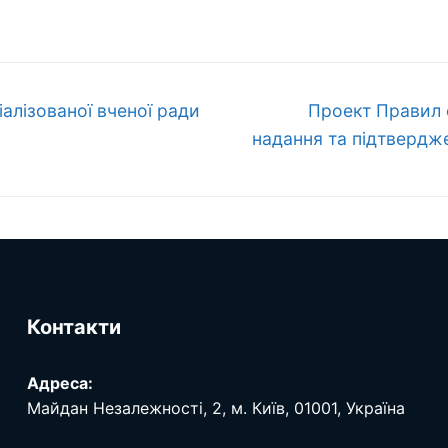
Наступний
алізованої вченої ради
Проект Правил 
запис:
надання та підтвердж
Контакти
Адреса:
Майдан Незалежності, 2, м. Київ, 01001, Україна