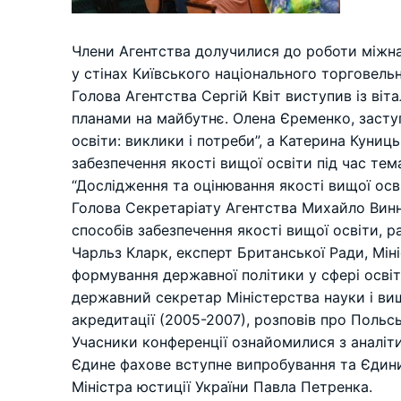
Члени Агентства долучилися до роботи міжна
у стінах Київського національного торговель
Голова Агентства Сергій Квіт виступив із ві
планами на майбутнє. Олена Єременко, заступ
освіти: виклики і потреби”, а Катерина Куниц
забезпечення якості вищої освіти під час те
“Дослідження та оцінювання якості вищої осві
Голова Секретаріату Агентства Михайло Винни
способів забезпечення якості вищої освіти, р
Чарльз Кларк, експерт Британської Ради, Мін
формування державної політики у сфері освіт
державний секретар Міністерства науки і вищо
акредитації (2005-2007), розповів про Польс
Учасники конференції ознайомилися з аналіт
Єдине фахове вступне випробування та Єдиний
Міністра юстиції України Павла Петренка.