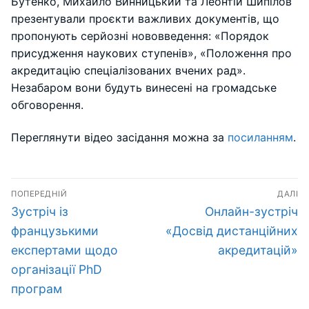
Бутенко, Михайло Винницький та Леонтій Шипілов
презентували проєкти важливих документів, що
пропонують серйозні нововведення: «Порядок
присудження наукових ступенів», «Положення про
акредитацію спеціалізованих вчених рад».
Незабаром вони будуть винесені на громадське
обговорення.
Переглянути відео засідання можна за
посиланням
.
Навігація
ПОПЕРЕДНІЙ
ДАЛІ
записів
Попередній
Наступний
Зустріч із
Онлайн-зустріч
запис:
запис:
французькими
«Досвід дистанційних
експертами щодо
акредитацій»
організації PhD
програм