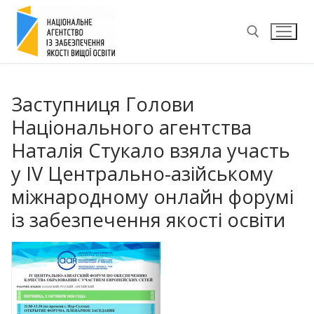
Перейти
до
вмісту
Пошук:
Заступниця Голови
Національного агентства
Наталія Стукало взяла участь
у IV Центрально-азійському
міжнародному онлайн форумі
із забезпечення якості освіти