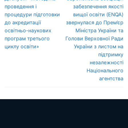
запис:
запис:
проведення і
забезпечення якості
процедури підготовки
вищої освіти (ENQA)
до акредитації
звернулася до Прем’єр
освітньо-наукових
Міністра України та
програм третього
Голови Верховної Ради
циклу освіти»
України з листом на
підтримку
незалежності
Національного
агентства