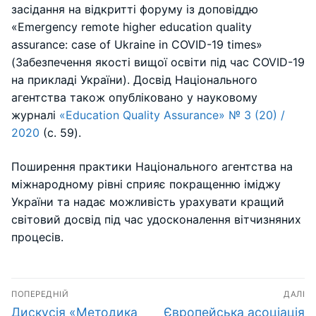
засідання на відкритті форуму із доповіддю
«Emergency remote higher education quality
assurance: case of Ukraine in COVID-19 times»
(Забезпечення якості вищої освіти під час COVID-19
на прикладі України). Досвід Національного
агентства також опубліковано у науковому
журналі
«Education Quality Assurance» № 3 (20) /
2020
(с. 59).
Поширення практики Національного агентства на
міжнародному рівні сприяє покращенню іміджу
України та надає можливість урахувати кращий
світовий досвід під час удосконалення вітчизняних
процесів.
Навігація
ПОПЕРЕДНІЙ
ДАЛІ
записів
Попередній
Наступний
Дискусія «Методика
Європейська асоціація