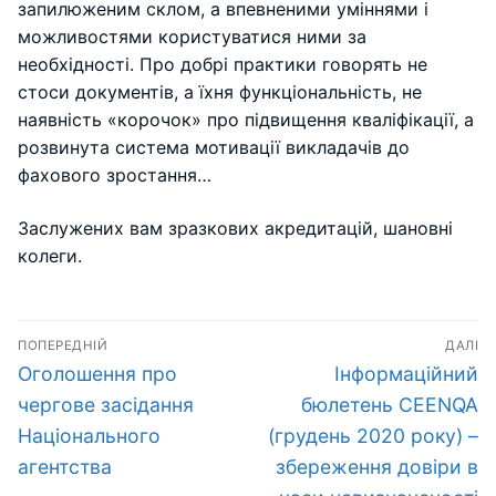
запилюженим склом, а впевненими уміннями і
можливостями користуватися ними за
необхідності. Про добрі практики говорять не
стоси документів, а їхня функціональність, не
наявність «корочок» про підвищення кваліфікації, а
розвинута система мотивації викладачів до
фахового зростання…
Заслужених вам зразкових акредитацій, шановні
колеги.
Навігація
ПОПЕРЕДНІЙ
ДАЛІ
записів
Попередній
Наступний
Оголошення про
Інформаційний
запис:
запис:
чергове засідання
бюлетень CEENQA
Національного
(грудень 2020 року) –
агентства
збереження довіри в