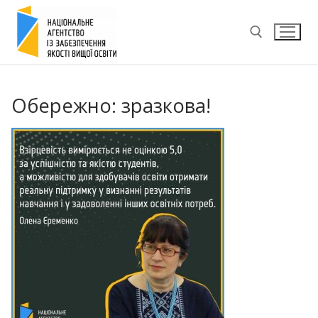
Перейти
до
вмісту
Пошук:
Обережно: зразкова!