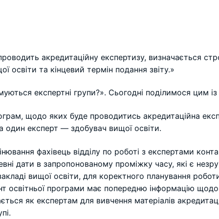
проводить акредитаційну експертизу, визначається строк
ої освіти та кінцевий термін подання звіту.»
уються експертні групи?». Сьогодні поділимося цим із
програм, щодо яких буде проводитись акредитаційна експ
а один експерт — здобувач вищої освіти.
інювання фахівець відділу по роботі з експертами конт
певні дати в запропонованому проміжку часу, які є незр
акладі вищої освіти, для коректного планування робот
рант освітньої програми має попередню інформацію щод
ться як експертам для вивчення матеріалів акредитаційн
пі.