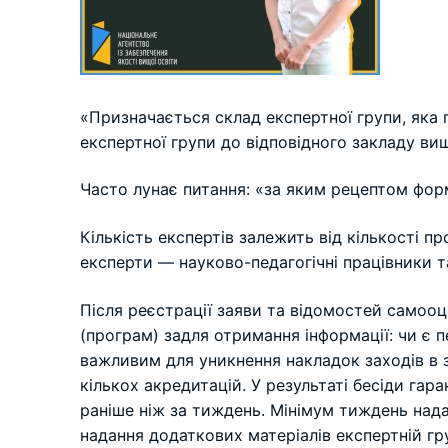
«Призначається склад експертної групи, яка 
експертної групи до відповідного закладу вищ
Часто лунає питання: «за яким рецептом форм
Кількість експертів залежить від кількості 
експерти — науково-педагогічні працівники т
Після реєстрації заяви та відомостей самооц
(програм) задля отримання інформації: чи є 
важливим для уникнення накладок заходів в з
кількох акредитацій. У результаті бесіди га
раніше ніж за тиждень. Мінімум тиждень надає
надання додаткових матеріалів експертній гру