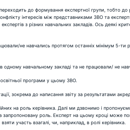
и переходить до формування експертної групи, тобто до
конфлікту інтересів між представниками ЗВО та експертн
 експертів з різних навчальних закладів. Ось деякі кри
цювали/не навчались протягом останніх мінімум 5-ти р
в одному навчальному закладі та не працювали/ не навч
ї освітньої програми у цьому ЗВО.
тації, зокрема до написання звіту за результатами акре
йних на роль керівника. Далі ми дзвонимо і пропонуєм
 та запропоновану роль. Експерт на цьому кроці може п
взяти участь взагалі, чи, наприклад, в ролі керівника.