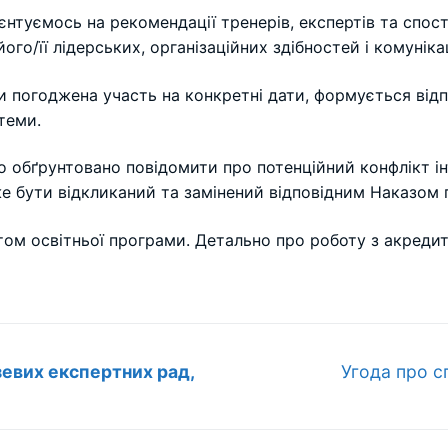
нтуємось на рекомендації тренерів, експертів та спост
го/її лідерських, організаційних здібностей і комуніка
ами погоджена участь на конкретні дати, формується від
теми.
о обґрунтовано повідомити про потенційний конфлікт ін
е бути відкликаний та замінений відповідним Наказом п
нтом освітньої програми. Детально про роботу з акред
Наступний
зевих експертних рад,
Угода про с
запис: