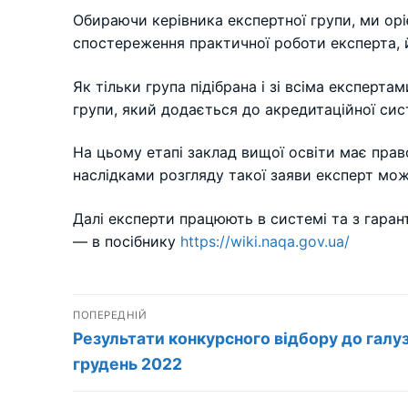
Обираючи керівника експертної групи, ми оріє
спостереження практичної роботи експерта, йо
Як тільки група підібрана і зі всіма експерт
групи, який додається до акредитаційної сис
На цьому етапі заклад вищої освіти має прав
наслідками розгляду такої заяви експерт мож
Далі експерти працюють в системі та з гара
— в посібнику
https://wiki.naqa.gov.ua/
Навігація
ПОПЕРЕДНІЙ
Попередній
записів
Результати конкурсного відбору до галу
запис:
грудень 2022