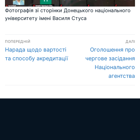
Фотографія зі сторінки Донецького національного
університету імені Василя Стуса
Навігація
ПОПЕРЕДНІЙ
ДАЛІ
записів
Попередній
Наступний
Нарада щодо вартості
Оголошення про
запис:
запис:
та способу акредитації
чергове засідання
Національного
агентства