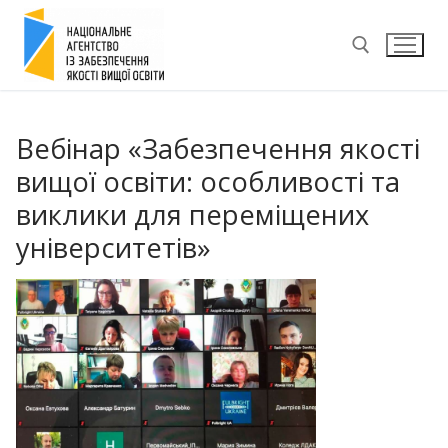
Перейти
до
вмісту
Пошук:
Вебінар «Забезпечення якості
вищої освіти: особливості та
виклики для переміщених
університетів»