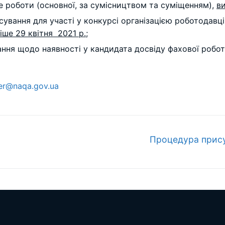
е роботи (основної, за сумісництвом та суміщенням),
ви
ування для участі у конкурсі організацією роботодавців
іше 29 квітня 2021 р.
;
ння щодо наявності у кандидата досвіду фахової роботи
er@naqa.gov.ua
Наступний
Процедура прису
запис: