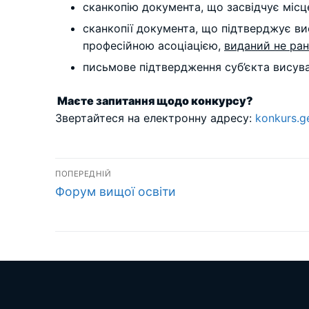
сканкопію документа, що засвідчує місц
сканкопії документа, що підтверджує вис
професійною асоціацією,
виданий не ран
письмове підтвердження суб’єкта висува
Маєте запитання щодо конкурсу?
Звертайтеся на електронну адресу:
konkurs.g
Навігація
ПОПЕРЕДНІЙ
Попередній
записів
Форум вищої освіти
запис: