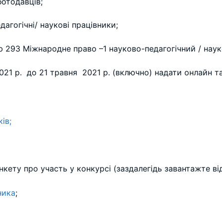
ботодавців;
дагогічні/ наукові працівники;
ю 293 Міжнародне право –1 науково-педагогічний / наук
2021 р. до 21 травня 2021 р. (включно) надати онлайн т
ів;
кету про участь у конкурсі (заздалегідь завантажте ві
ника
;