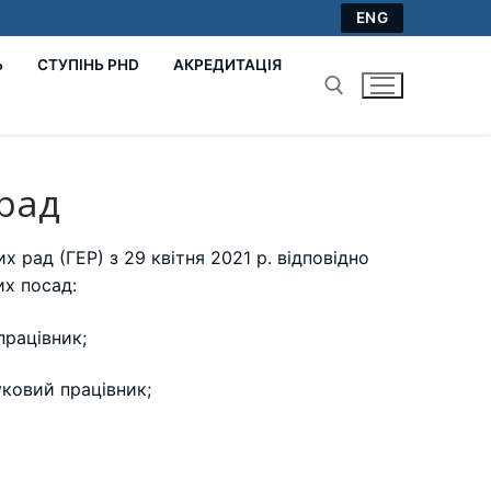
ENG
Ь
СТУПІНЬ PHD
АКРЕДИТАЦІЯ
Пошук:
рад
 рад (ГЕР) з 29 квітня 2021 р. відповідно
их посад:
працівник;
уковий працівник;