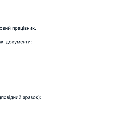
овий працівник.
акі документи:
дповідний зразок):