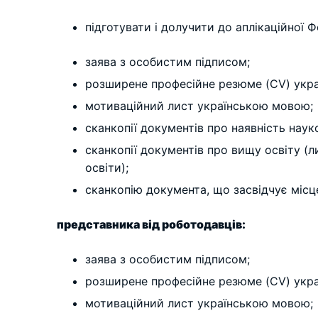
підготувати і долучити до аплікаційної
заява з особистим підписом;
розширене професійне резюме (CV) укр
мотиваційний лист українською мовою;
сканкопії документів про наявність наук
сканкопії документів про вищу освіту (ли
освіти);
сканкопію документа, що засвідчує місц
представника від роботодавців:
заява з особистим підписом;
розширене професійне резюме (CV) укр
мотиваційний лист українською мовою;