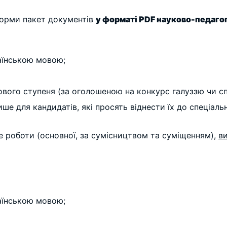
 Форми пакет документів
у форматі PDF
науково-педагог
аїнською мовою;
ового ступеня (за оголошеною на конкурс галуззю чи сп
ше для кандидатів, які просять віднести їх до спеціальн
е роботи (основної, за сумісництвом та суміщенням),
ви
аїнською мовою;