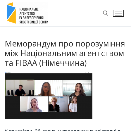
Перейти
до
вмісту
Пошук:
Меморандум про порозуміння
між Національним агентством
та FIBAA (Німеччина)