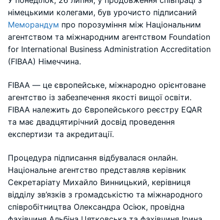
У понеділок, 26 липня, у продовження співпраці з
німецькими колегами, був урочисто підписаний
Меморандум
про порозуміння між Національним
агентством та міжнародним агентством Foundation
for International Business Administration Accreditation
(FIBAA) Німеччина.
FIBAA ― це європейське, міжнародно орієнтоване
агентство із забезпечення якості вищої освіти.
FIBAA належить до Європейського реєстру EQAR
та має двадцятирічний досвід проведення
експертизи та акредитації.
Процедура підписання відбувалася онлайн.
Національне агентство представляв керівник
Секретаріату Михайло Винницький, керівниця
відділу зв’язків з громадськістю та міжнародного
співробітництва Олександра Осіюк, провідна
фахівчиня Альбіна Цятковська та фахівчиня Ірина