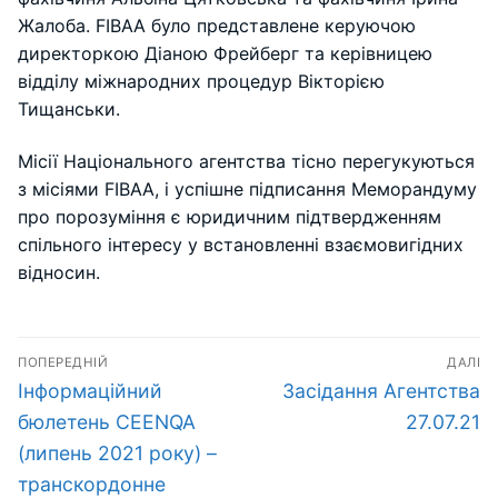
Жалоба. FIBAA було представлене керуючою
директоркою Діаною Фрейберг та керівницею
відділу міжнародних процедур Вікторією
Тищанськи.
Місії Національного агентства тісно перегукуються
з місіями FIBAA, і успішне підписання Меморандуму
про порозуміння є юридичним підтвердженням
спільного інтересу у встановленні взаємовигідних
відносин.
Навігація
ПОПЕРЕДНІЙ
ДАЛІ
записів
Попередній
Наступний
Інформаційний
Засідання Агентства
запис:
запис:
бюлетень CEENQA
27.07.21
(липень 2021 року) –
транскордонне