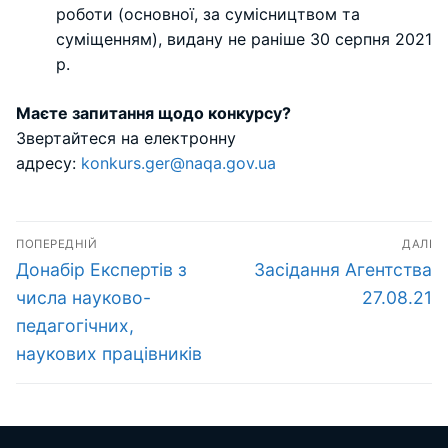
роботи (основної, за сумісництвом та
суміщенням), видану не раніше 30 серпня 2021
р.
Маєте запитання щодо конкурсу?
Звертайтеся на електронну
адресу:
konkurs.ger@naqa.gov.ua
Навігація
ПОПЕРЕДНІЙ
ДАЛІ
записів
Попередній
Наступний
Донабір Експертів з
Засідання Агентства
запис:
запис:
числа науково-
27.08.21
педагогічних,
наукових працівників