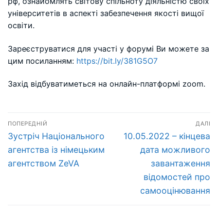
рф, ознайомлять світову спільноту діяльністю своїх
університетів в аспекті забезпечення якості вищої
освіти.
Зареєструватися для участі у форумі Ви можете за
цим посиланням:
https://bit.ly/381G5O7
Захід відбуватиметься на онлайн-платформі zoom.
Навігація
ПОПЕРЕДНІЙ
ДАЛІ
записів
Попередній
Наступний
Зустріч Національного
10.05.2022 – кінцева
запис:
запис:
агентства із німецьким
дата можливого
агентством ZeVA
завантаження
відомостей про
самооцінювання