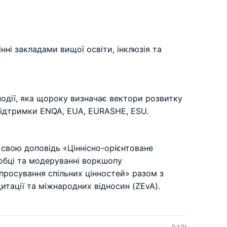
інні закладами вищої освіти, інклюзія та
 події, яка щороку визначає вектори розвитку
 підтримки ENQA, EUA, EURASHE, ESU.
 свою доповідь «Ціннісно-орієнтоване
робці та модеруванні воркшопу
 просування спільних цінностей» разом з
итації та міжнародних відносин (ZEvA).