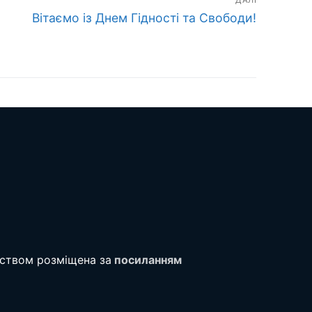
ДАЛІ
Наступний
Вітаємо із Днем Гідності та Свободи!
запис:
тством розміщена за
посиланням