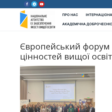
Перейти
до
вмісту
ПРО НАС
ІНТЕРНАЦІОНА
АКАДЕМІЧНА ДОБРОЧЕСНІ
Європейський форум з
цінностей вищої осві