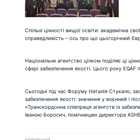
Спільні цінності вищої освіти: академічна сво
справедливість – ось про що цьогорічний Єв
Національне агентство цілком поділяє ці цінн
сфері забезпечення якості. Цього року EQAF 
Сьогодні під час Форуму Наталія Стукало, за
забезпечення якості: значення у воєнний і пі
«Транскордонна співпраця агентств із забезп
Іваною Боросич, помічницею директора ASHE, 
Навігація