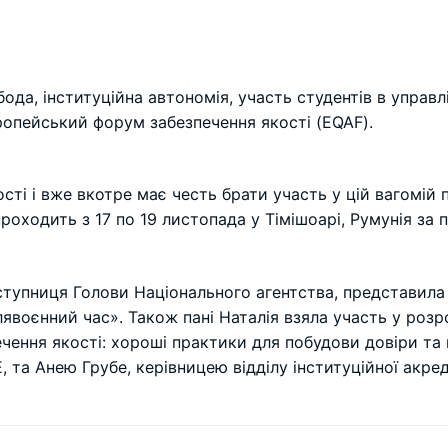
бода, інституційна автономія, участь студентів в управл
ропейський форум забезпечення якості (EQAF).
ості і вже вкотре має честь брати участь у цій вагомій
проходить з 17 по 19 листопада у Тімішоарі, Румунія за
ступниця Голови Національного агентства, представила
слявоєнний час». Також пані Наталія взяла участь у роз
ечення якості: хороші практики для побудови довіри та
та Анею Грубе, керівницею відділу інституційної акред