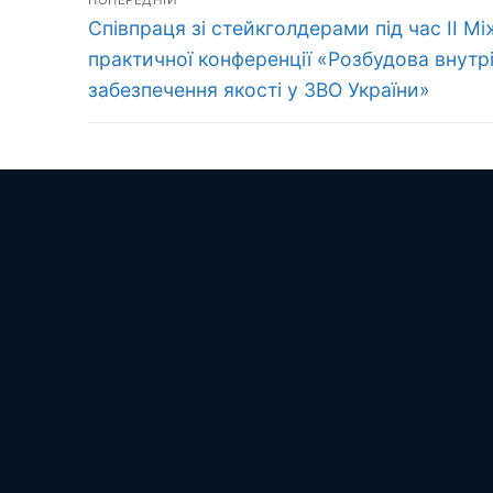
ПОПЕРЕДНІЙ
Попередній
записів
Співпраця зі стейкголдерами під час ІІ М
запис:
практичної конференції «Розбудова внутр
забезпечення якості у ЗВО України»