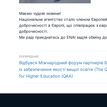
Маємо чудові новини!
Національне агентство стало членом Європей
доброчесності в Європі, що співпрацює з євр
доброчесності.
Ми раді приєднатись до ENAI задля обміну до
Навігація
ПОПЕРЕДНІЙ
Попередній
записів
Відбувся Міжнародний форум партнерів Б
запис:
із забезпечення якості вищої освіти (The 
for Higher Education (QAA)