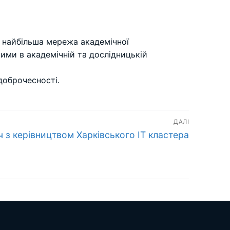
— найбільша мережа академічної
ими в академічній та дослідницькій
доброчесності.
ДАЛІ
ч з керівництвом Харківського IT кластера