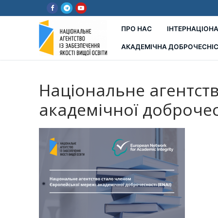
Перейти
до
вмісту
ПРО НАС
ІНТЕРНАЦІОНА
АКАДЕМІЧНА ДОБРОЧЕСНІ
Національне агентст
академічної доброчесн