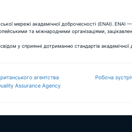
ської мережі академічної доброчесності (ENAI). ENAI 
опейськими та міжнародними організаціями, зацікавлен
свідом у сприянні дотриманню стандартів академічної 
Наступний
ританського агентства
Робоча зустрі
запис:
Quality Assurance Agency