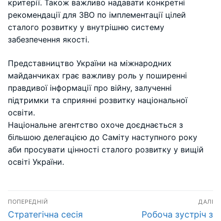
критерії. Також важливо надавати конкретні
рекомендації для ЗВО по імплементації цілей
сталого розвитку у внутрішню систему
забезпечення якості.
Представництво України на міжнародних
майданчиках грає важливу роль у поширенні
правдивої інформації про війну, залученні
підтримки та сприянні розвитку національної
освіти.
Національне агентство охоче доєднається з
більшою делегацією до Саміту наступного року
аби просувати цінності сталого розвитку у вищій
освіті України.
Навігація
ПОПЕРЕДНІЙ
ДАЛІ
записів
Попередній
Наступний
Стратегічна сесія
Робоча зустріч з