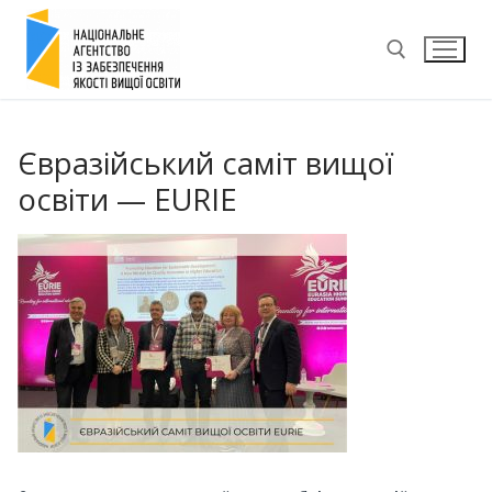
Перейти
до
вмісту
Пошук:
Євразійський саміт вищої
освіти — EURIE