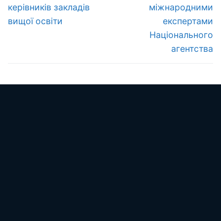
запис:
запис:
керівників закладів
міжнародними
вищої освіти
експертами
Національного
агентства