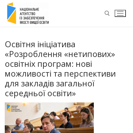
Перейти
до
вмісту
Пошук:
Освітня ініціатива
«Розроблення «нетипових»
освітніх програм: нові
можливості та перспективи
для закладів загальної
середньої освіти»