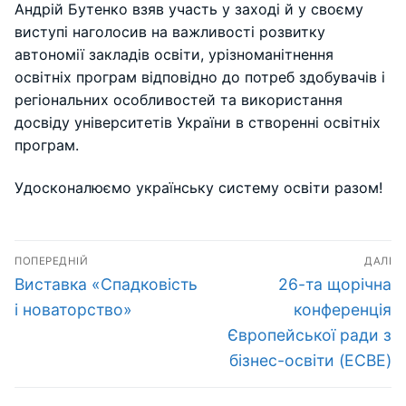
Андрій Бутенко взяв участь у заході й у своєму
виступі наголосив на важливості розвитку
автономії закладів освіти, урізноманітнення
освітніх програм відповідно до потреб здобувачів і
регіональних особливостей та використання
досвіду університетів України в створенні освітніх
програм.
Удосконалюємо українську систему освіти разом!
Навігація
ПОПЕРЕДНІЙ
ДАЛІ
записів
Попередній
Наступний
Виставка «Спадковість
26-та щорічна
запис:
запис:
і новаторство»
конференція
Європейської ради з
бізнес-освіти (ECBE)