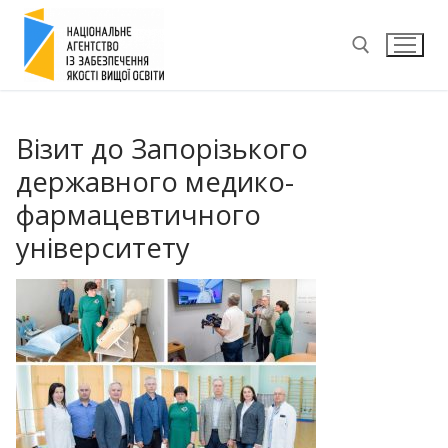
Перейти
до
вмісту
Пошук:
Візит до Запорізького
державного медико-
фармацевтичного
університету