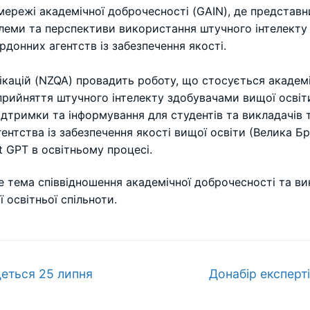
 мережі академічної доброчесності (GAIN), де представн
блеми та перспективи використання штучного інтелекту 
донних агентств із забезпечення якості.
ікацій (NZQA) провадить роботу, що стосується академі
прийняття штучного інтелекту здобувачами вищої освіти.
ідтримки та інформування для студентів та викладачів
гентства із забезпечення якості вищої освіти (Велика Бр
 GPT в освітньому процесі.
 тема співвідношення академічної доброчесності та ви
 освітньої спільноти.
Наступний
деться 25 липня
Донабір експерт
запис: