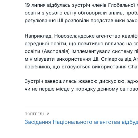
19 липня відбулась зустріч членів Глобальної
освіти з усього світу обговорили вплив, про
регулювання ШІ розповіли представники закор
Наприклад, Новозеландське агентство кваліф
середньої освіти, що позитивно впливає на с
освіти (Австралія) імплементували систему п
мінімізувати використання ШІ. Спікерка від А
посібників, що стосуються використання Chat
Зустріч завершилась жвавою дискусією, адже
чи не перше місце у порядку денному світової
Навігація
ПОПЕРЕДНІЙ
Попередній
записів
Засідання Національного агентства відбу
запис: