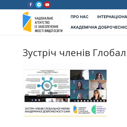
Перейти
до
вмісту
ПРО НАС
ІНТЕРНАЦІОНА
АКАДЕМІЧНА ДОБРОЧЕСНІ
Зустріч членів Глобал