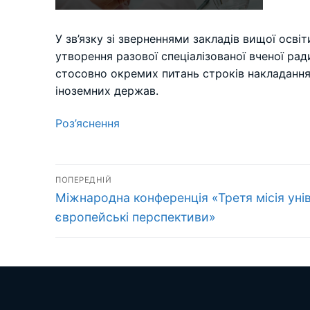
У зв’язку зі зверненнями закладів вищої осв
утворення разової спеціалізованої вченої рад
стосовно окремих питань строків накладання
іноземних держав.
Роз’яснення
Навігація
ПОПЕРЕДНІЙ
Попередній
записів
Міжнародна конференція «Третя місія унів
запис:
європейські перспективи»