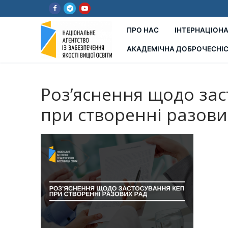
Перейти
до
вмісту
ПРО НАС
ІНТЕРНАЦІОНА
АКАДЕМІЧНА ДОБРОЧЕСНІ
Роз’яснення щодо зас
при створенні разови