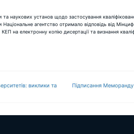
іти та наукових установ щодо застосування кваліфікован
и Національне агентство отримало відповідь від Мінциф
 КЕП на електронну копію дисертації та визнання квалі
Наступний
ерситетів: виклики та
Підписання Меморандум
запис: