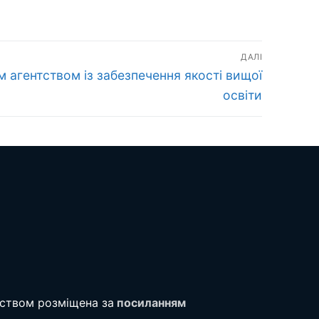
ДАЛІ
м агентством із забезпечення якості вищої
освіти
тством розміщена за
посиланням