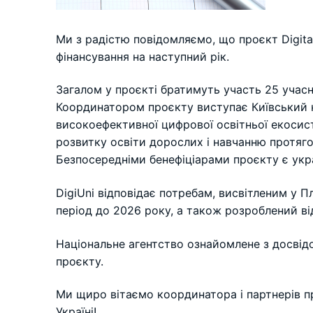
Ми з радістю повідомляємо, що проєкт Digital 
фінансування на наступний рік.
Загалом у проєкті братимуть участь 25 учасник
Координатором проєкту виступає Київський 
високоефективної цифрової освітньої екосист
розвитку освіти дорослих і навчанню протяг
Безпосередніми бенефіціарами проєкту є укра
DigiUni відповідає потребам, висвітленим у П
період до 2026 року, а також розроблений ві
Національне агентство ознайомлене з досвід
проєкту.
Ми щиро вітаємо координатора і партнерів п
Україні!