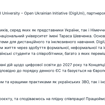
University – Open Ukrainian Initiative (DigiUni), партне
ів, серед яких як представники України, так і Німеччини,
національний університет імені Тараса Шевченка. Осно
еми для дистанційного та інклюзивного навчання. DigiUn
ом життя через здобуття формальної, неформальної та і
їнські студенти та співробітники, багато з яких перемі
лані дій щодо цифрової освіти до 2027 року та Концепці
дповідно до порядку денного ЄС та базується на Європ
ом та кращими практиками як українських ЗВО, так і і
роєкту, та сподіваємось на плідну співпрацю! Працюймо