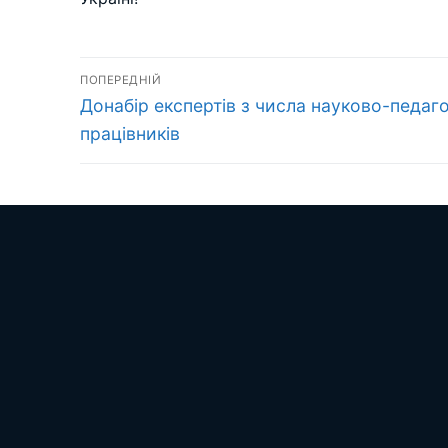
Навігація
ПОПЕРЕДНІЙ
Попередній
записів
Донабір експертів з числа науково-педаго
запис:
працівників