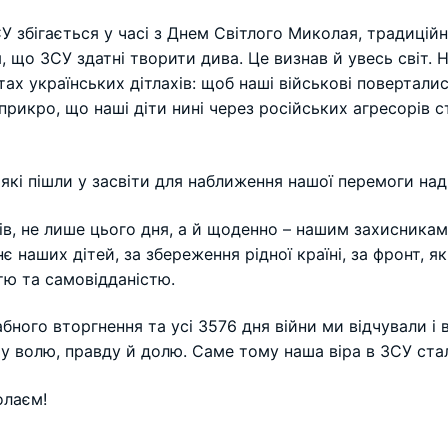
У збігається у часі з Днем Світлого Миколая, традиційн
я, що ЗСУ здатні творити дива. Це визнав й увесь світ.
тах українських дітлахів: щоб наші військові повертал
прикро, що наші діти нині через російських агресорів с
які пішли у засвіти для наближення нашої перемоги над 
ів, не лише цього дня, а й щоденно – нашим захисникам
є наших дітей, за збереження рідної країні, за фронт,
тю та самовідданістю.
ного вторгнення та усі 3576 дня війни ми відчували і 
ашу волю, правду й долю. Саме тому наша віра в ЗСУ ст
олаєм!