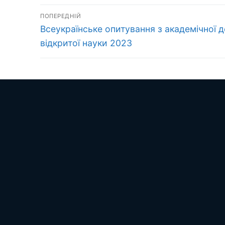
Навігація
ПОПЕРЕДНІЙ
Попередній
записів
Всеукраїнське опитування з академічної 
запис:
відкритої науки 2023