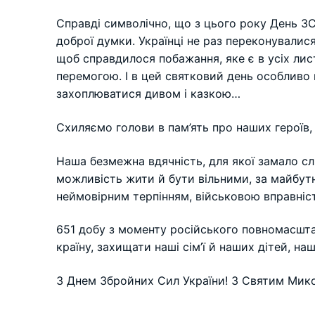
Справді символічно, що з цього року День ЗС
доброї думки. Українці не раз переконувалис
щоб справдилося побажання, яке є в усіх лис
перемогою. І в цей святковий день особливо 
захоплюватися дивом і казкою…
Схиляємо голови в пам’ять про наших героїв, 
Наша безмежна вдячність, для якої замало сл
можливість жити й бути вільними, за майбутн
неймовірним терпінням, військовою вправніс
651 добу з моменту російського повномасштаб
країну, захищати наші сім’ї й наших дітей, н
З Днем Збройних Сил України! З Святим Мик