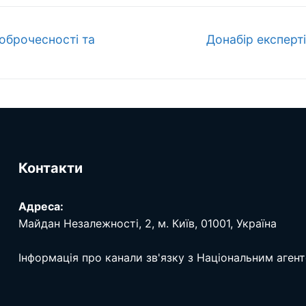
Наступний
доброчесності та
Донабір експерт
запис:
Контакти
Адреса:
Майдан Незалежності, 2, м. Київ, 01001, Україна
Інформація про канали зв'язку з Національним аген