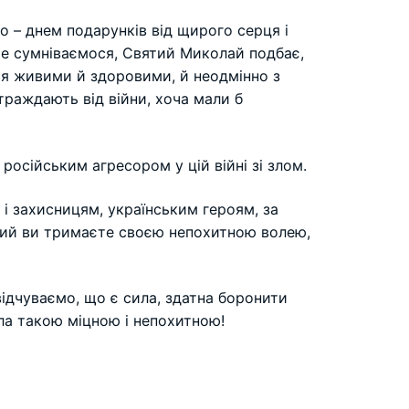
о – днем подарунків від щирого серця і
 Не сумніваємося, Святий Миколай подбає,
ися живими й здоровими, й неодмінно з
траждають від війни, хоча мали б
російським агресором у цій війні зі злом.
 і захисницям, українським героям, за
 який ви тримаєте своєю непохитною волею,
відчуваємо, що є сила, здатна боронити
ала такою міцною і непохитною!