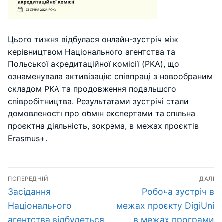
Цього тижня відбулася онлайн-зустріч між
керівництвом Національного агентства та
Польської акредитаційної комісії (PKA), що
ознаменувала активізацію співпраці з новообраним
складом PKA та продовження подальшого
співробітництва. Результатами зустрічі стали
домовленості про обмін експертами та спільна
проєктна діяльність, зокрема, в межах проєктів
Erasmus+.
Навігація
ПОПЕРЕДНІЙ
ДАЛІ
записів
Попередній
Наступний
Засідання
Робоча зустріч в
запис:
запис:
Національного
межах проєкту DigiUni
агентства відбудеться
в межах програми