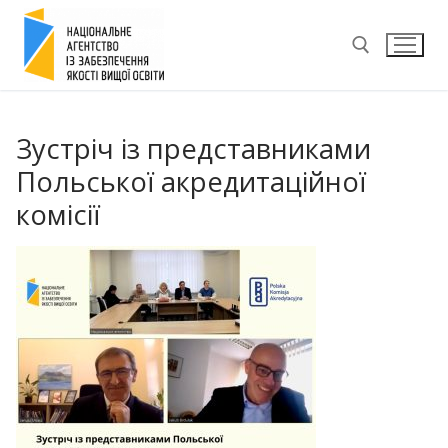
Перейти
до
вмісту
Пошук:
Зустріч із представниками
Польської акредитаційної
комісії