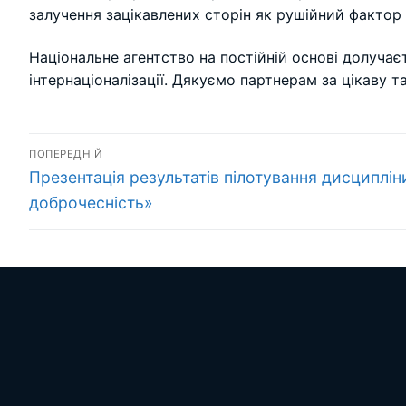
залучення зацікавлених сторін як рушійний фактор 
Національне агентство на постійній основі долучає
інтернаціоналізації. Дякуємо партнерам за цікаву 
Навігація
ПОПЕРЕДНІЙ
Попередній
записів
Презентація результатів пілотування дисциплін
запис:
доброчесність»