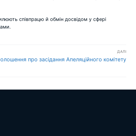
силюють співпрацю й обмін досвідом у сфері
ками.
ДАЛІ
ступний
олошення про засідання Апеляційного комітету
пис: