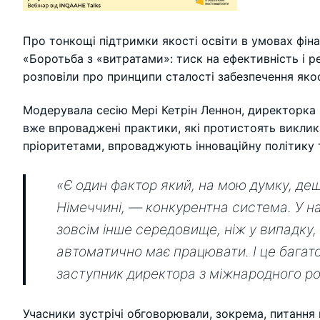
Про тонкощі підтримки якості освіти в умовах фінан
«Боротьба з «витратами»: тиск на ефективність і ре
розповіли про принципи сталості забезпечення яко
Модерувала сесію Мері Кетрін Леннон, директорка п
вже впроваджені практики, які протистоять виклик
пріоритетами, впроваджують інноваційну політику
«Є один фактор який, на мою думку, дещ
Німеччині, — конкурентна система. У на
зовсім інше середовище, ніж у випадку,
автоматично має працювати. І це багат
заступник директора з міжнародного ро
Учасники зустрічі обговорювали, зокрема, питання