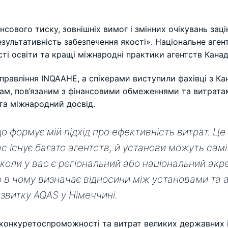
сового тиску, зовнішніх вимог і змінних очікувань заці
зультативність забезпечення якості». Національне агент
сті освіти та кращі міжнародні практики агентств Кана
равління INQAAHE, а спікерами виступили фахівці з Кан
ам, пов’язаним з фінансовими обмеженнями та витратам
 та міжнародний досвід.
о формує мій підхід про ефективність витрат. Це
с існує багато агентств, й установи можуть самі
 коли у вас є регіональний або національний ак
о в чому визначає відносини між установами та 
звитку AQAS у Німеччині.
 конкуретоспроможності та витрат великих державних 