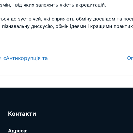
змін, і від яких залежить якість акредитацій.
ться до зустрічей, які сприяють обміну досвідом та по
та пізнавальну дискусію, обмін ідеями і кращими практи
На
и «Антикорупція та
Ог
за
Контакти
Адреса: