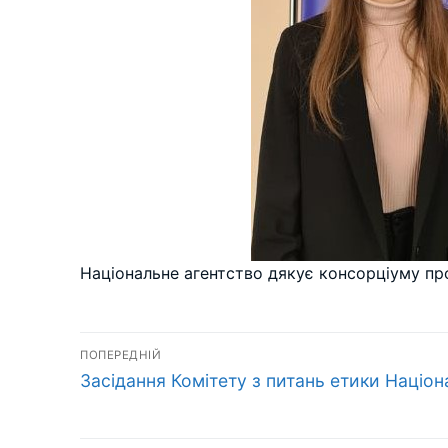
Національне агентство дякує консорціуму пр
Навігація
ПОПЕРЕДНІЙ
Попередній
записів
Засідання Комітету з питань етики Націон
запис: