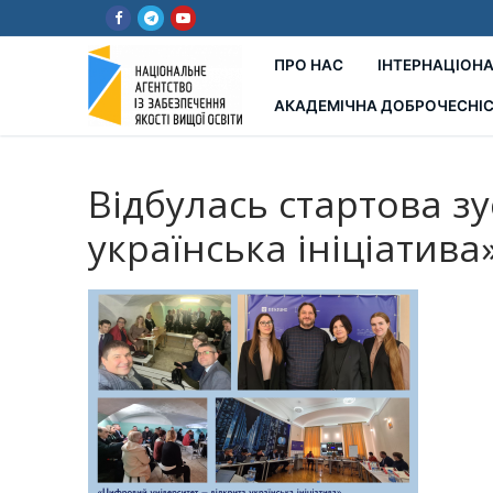
Перейти
до
вмісту
ПРО НАС
ІНТЕРНАЦІОНА
АКАДЕМІЧНА ДОБРОЧЕСНІ
Відбулась стартова зу
українська ініціатива»