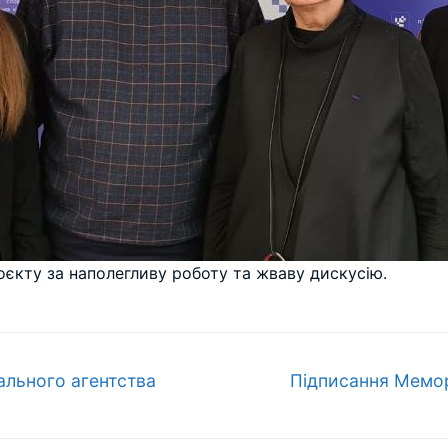
оєкту за наполегливу роботу та жваву дискусію.
Наступний
ального агентства
Підписання Мемо
запис: