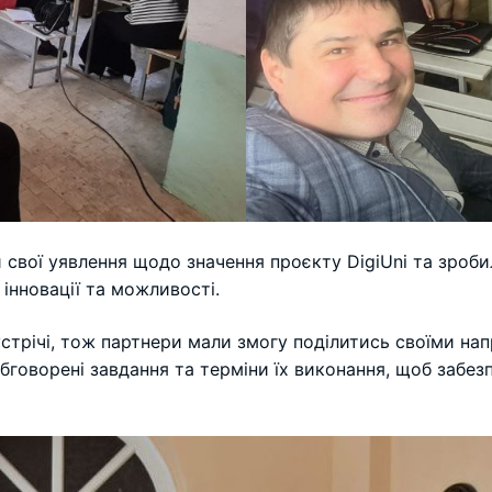
 свої уявлення щодо значення проєкту DigiUni та зроби
 інновації та можливості.
устрічі, тож партнери мали змогу поділитись своїми на
обговорені завдання та терміни їх виконання, щоб забез