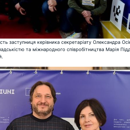
часть заступниця керівника секретаріату Олександра Осі
омадськістю та міжнародного співробітництва Марія Підд
й.