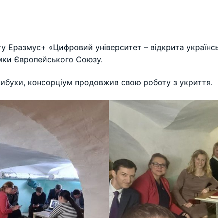
у Еразмус+ «Цифровий університет – відкрита українськ
имки Європейського Союзу.
вибухи, консорціум продовжив свою роботу з укриття.