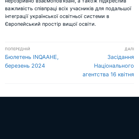
нерозривно взаємопов’язані, а також підкреслив
важливість співпраці всіх учасників для подальшої
інтеграції української освітньої системи в
Європейський простір вищої освіти.
Навігація
ПОПЕРЕДНІЙ
ДАЛІ
записів
Попередній
Наступний
Бюлетень INQAAHE,
Засідання
запис:
запис:
березень 2024
Національного
агентства 16 квітня