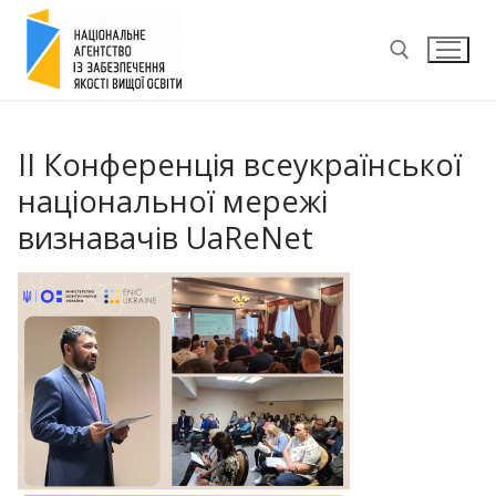
Перейти
до
вмісту
Пошук:
II Конференція всеукраїнської
національної мережі
визнавачів UaReNet