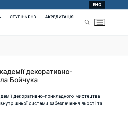
ENG
Ь
СТУПІНЬ PHD
АКРЕДИТАЦІЯ
Пошук:
академії декоративно-
йла Бойчука
адемії декоративно-прикладного мистецтва і
внутрішньої системи забезпечення якості та