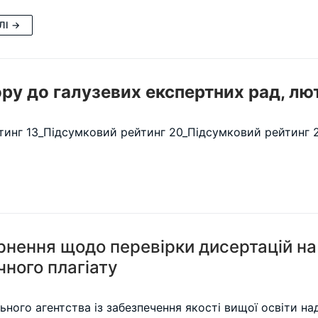
ЛІ →
ру до галузевих експертних рад, лю
тинг 13_Підсумковий рейтинг 20_Підсумковий рейтинг 
рнення щодо перевірки дисертацій на
чного плагіату
ьного агентства із забезпечення якості вищої освіти н