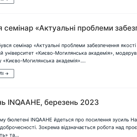
я семінар «Актуальні проблеми забезп
бувся семінар «Актуальні проблеми забезпечення якості 
й університет «Києво-Могилянська академія», модерува
у «Києво-Могилянська академія».…
ЛІ →
ь INQAAHE, березень 2023
му бюлетені INQAAHE йдеться про посилення зусиль На
 доброчесності. Зокрема відзначається робота над про
ть» та…