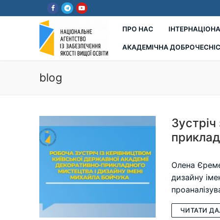
Перейти
до
вмісту
ПРО НАС
ІНТЕРНАЦІОНА
АКАДЕМІЧНА ДОБРОЧЕСНІ
blog
Зустріч
приклад
Олена Єреме
дизайну іме
проаналізув
ЧИТАТИ ДА