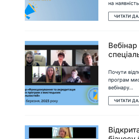
на наявніст
ЧИТАТИ ДА
Вебінар
спеціал
Почути відпо
програм мис
вебінару…
ЧИТАТИ ДА
Відкрит
бізнесу 