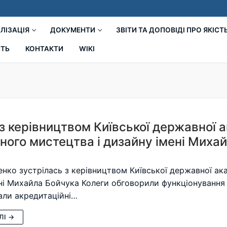
ЛІЗАЦІЯ
ДОКУМЕНТИ
ЗВІТИ ТА ДОПОВІДІ ПРО ЯКІСТ
СТЬ
КОНТАКТИ
WIKI
 з керівництвом Київської державної 
ного мистецтва і дизайну імені Миха
нко зустрілась з керівництвом Київської державної ак
ні Михайла Бойчука Колеги обговорили функціонування 
али акредитаційні…
ЛІ →