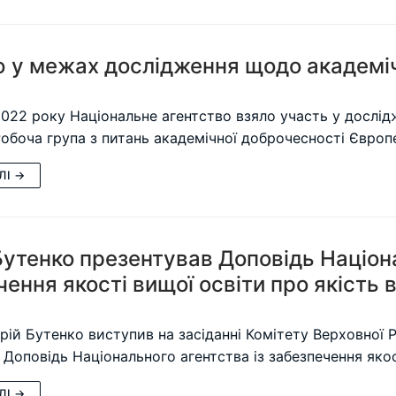
ю у межах дослідження щодо академіч
2022 року Національне агентство взяло участь у дослід
обоча група з питань академічної доброчесності Європе
ЛІ →
Бутенко презентував Доповідь Націона
ення якості вищої освіти про якість в
рій Бутенко виступив на засіданні Комітету Верховної Р
 Доповідь Національного агентства із забезпечення яко
ЛІ →