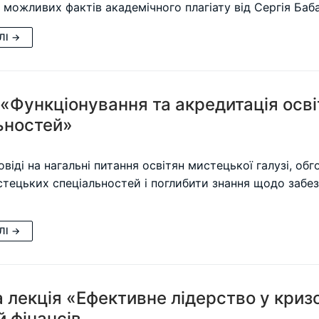
ь можливих фактів академічного плагіату від Сергія Баб
ЛІ →
 «Функціонування та акредитація осві
ьностей»
віді на нагальні питання освітян мистецької галузі, об
тецьких спеціальностей і поглибити знання щодо забез
ЛІ →
а лекція «Ефективне лідерство у кризо
й фінансів