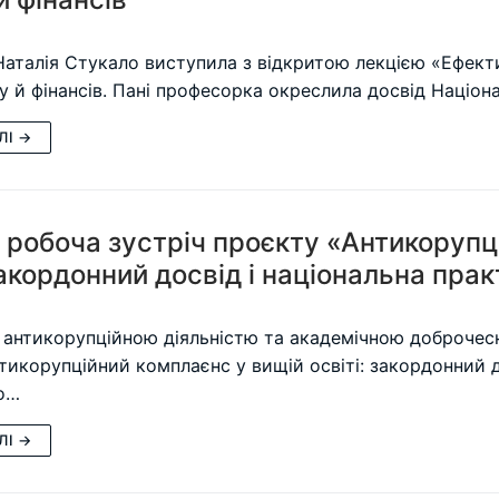
Наталія Стукало виступила з відкритою лекцією «Ефекти
су й фінансів. Пані професорка окреслила досвід Націо
ЛІ →
 робоча зустріч проєкту «Антикорупц
закордонний досвід і національна пра
 антикорупційною діяльністю та академічною доброчесні
тикорупційний комплаєнс у вищій освіті: закордонний д
о…
ЛІ →