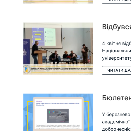
Відбувс
4 квітня від
Національни
університет
ЧИТАТИ ДА
Бюлетен
У березнево
академічної
доброчесніс