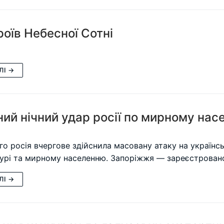
роїв Небесної Сотні
ЛІ →
ий нічний удар росії по мирному нас
го росія вчергове здійснила масовану атаку на українсь
урі та мирному населенню. Запоріжжя — зареєстрован
ЛІ →