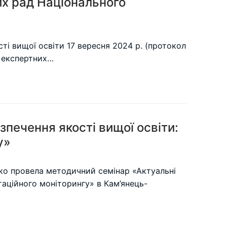
их рад Національного
сті вищої освіти 17 вересня 2024 р. (протокол
х експертних…
печення якості вищої освіти:
у»
ко провела методичний семінар «Актуальні
таційного моніторингу» в Кам’янець-