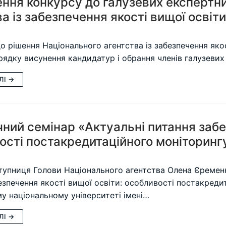
ння конкурсу до галузевих експертн
а із забезпечення якості вищої освіти
до рішення Національного агентства із забезпечення яко
рядку висунення кандидатур і обрання членів галузеви
ЛІ →
ний семінар «Актуальні питання забез
ості постакредитаційного моніторинг
ступниця Голови Національного агентства Олена Єремен
езпечення якості вищої освіти: особливості постакреди
у національному університеті імені…
ЛІ →