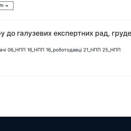
ЛІ →
у до галузевих експертних рад, груд
вачі 06_НПП 16_НПП 16_роботодавці 21_НПП 25_НПП