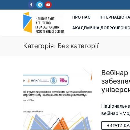
Перейти
до
вмісту
ПРО НАС
ІНТЕРНАЦІОНА
АКАДЕМІЧНА ДОБРОЧЕСНІ
Категорія:
Без категорії
Вебінар
забезпеч
універс
Національне
вебінар «Мо
ЧИТАТИ ДА