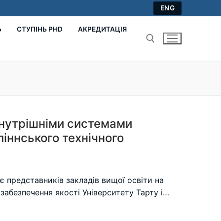
ENG
Ь
СТУПІНЬ PHD
АКРЕДИТАЦІЯ
Пошук:
внутрішніми системами
ліннського технічного
є представників закладів вищої освіти на
забезпечення якості Університету Тарту і…