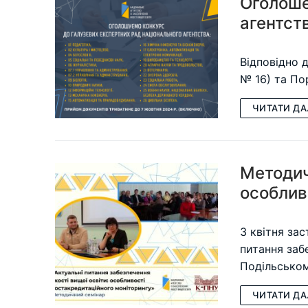
Оголоше
агентств
Відповідно 
№ 16) та По
ЧИТАТИ ДА
Методич
особлив
3 квітня за
питання заб
Подільськом
ЧИТАТИ ДА