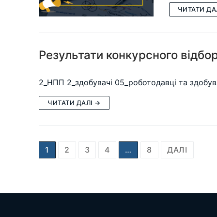
ЧИТАТИ ДА
Результати конкурсного відбор
2_НПП 2_здобувачі 05_роботодавці та здобу
ЧИТАТИ ДАЛІ →
Пагінація
1
2
3
4
…
8
ДАЛІ
записів