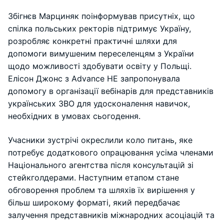
Збігнєв Марциняк поінформував присутніх, що
спілка польських ректорів підтримує Україну,
розробляє конкретні практичні шляхи для
допомоги вимушеним переселенцям з України
щодо можливості здобувати освіту у Польщі.
Елісон Джонс з Advance HE запропонувала
допомогу в організації вебінарів для представників
українських ЗВО для удосконалення навичок,
необхідних в умовах сьогодення.
Учасники зустрічі окреслили коло питань, яке
потребує додаткового опрацювання усіма членами
Національного агентства після консультацій зі
стейкголдерами. Наступним етапом стане
обговорення проблем та шляхів їх вирішення у
більш широкому форматі, який передбачає
залучення представників міжнародних асоціацій та