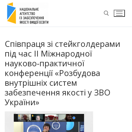
Перейти
до
вмісту
Пошук:
Співпраця зі стейкголдерами
під час ІІ Міжнародної
науково-практичної
конференції «Розбудова
внутрішніх систем
забезпечення якості у ЗВО
України»