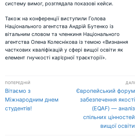
систему вимог, розглядала показові кейси.
Також на конференції виступили Голова
Національного агентства Андрій Бутенко із
вітальним словом та членкиня Національного
агентства Олена Колеснікова із темою «Визнання
часткових кваліфікацій у сфері вищої освіти як
елемент гнучкості кар’єрної траєкторії».
Навігація
ПОПЕРЕДНІЙ
ДАЛІ
записів
Попередній
Наступний
Вітаємо з
Європейський форум
запис:
запис:
Міжнародним днем
забезпечення якості
студентів!
(EQAF) — аналіз
спільних цінностей
вищої освіти