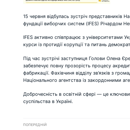
15 червня відбулась зустріч представників На
фундації виборчих систем (IFES) Річардом Н
IFES активно співпрацює з університетами Ук
курси із протидії корупції та питань демокра
Під час зустрічі заступниця Голови Олена Єр
забезпечує повну прозорість процесу акредита
фабрикації. Фахівчиня відділу зв’язків з гр
Національного агентства із закордонними аге
Доброчесність в освітній сфері — це ключови
суспільства в Україні.
Навігація
ПОПЕРЕДНІЙ