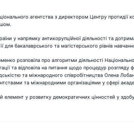
ціонального агентства з директором Центру протидії ко
ешом.
раїни у напрямку антикорупційної діяльності та дотрим
тії для бакалаврського та магістерського рівнів навчанн
еменко розповіла про алгоритми діяльності Національно
ції та відповіла на питання щодо процедур розгляду фа
омадськістю та міжнародного співробітництва Олена Лоба
нтствами та міжнародними організаціями у сфері акаде
й елемент у розвитку демократичних цінностей у здобу