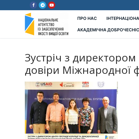
Перейти
до
вмісту
ПРО НАС
ІНТЕРНАЦІОНА
АКАДЕМІЧНА ДОБРОЧЕСНІ
Зустріч з директором
довіри Міжнародної ф