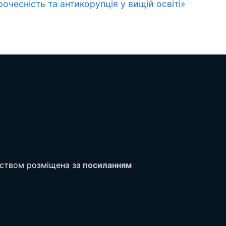
очесність та антикорупція у вищій освіті»
тством розміщена за
посиланням