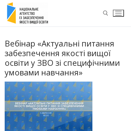
Перейти
до
вмісту
Пошук:
Вебінар «Актуальні питання
забезпечення якості вищої
освіти у ЗВО зі специфічними
умовами навчання»