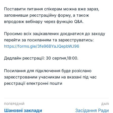
Поставити питання спікерам можна вже зараз,
заповнивши реєстраційну форму, а також
впродовж вебінару через функцію Q&A.
Просимо всіх зацікавлених доєднатися до заходу
перейти за посиланням та зареєструватись:
https://forms.gle/3fe96BYaJQepbWJ96
Дедлайн реєстрації: 30 серпня,18:00.
Посилання для підключення буде розіслано
зареєстрованим учасникам на вказані під час
реєстрації електронні пошти
Навігація
ПОПЕРЕДНІЙ
ДАЛІ
записів
Попередній
Наступний
Шановні заклади
Засідання Ради