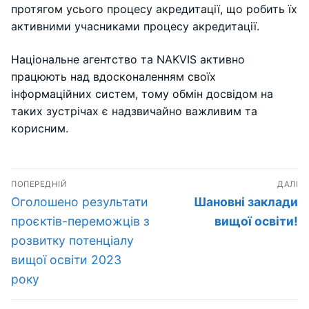
протягом усього процесу акредитації, що робить їх
активними учасниками процесу акредитації.
Національне агентство та NAKVIS активно
працюють над вдосконаленням своїх
інформаційних систем, тому обмін досвідом на
таких зустрічах є надзвичайно важливим та
корисним.
Навігація
ПОПЕРЕДНІЙ
ДАЛІ
записів
Попередній
Наступний
Оголошено результати
Шановні заклади
запис:
запис:
проєктів-переможців з
вищої освіти!
розвитку потенціалу
вищої освіти 2023
року