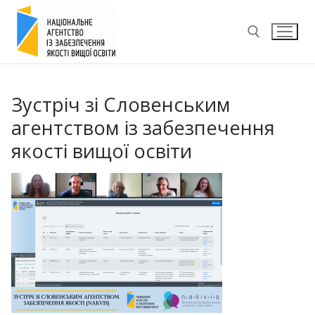
Перейти
до
вмісту
Пошук:
Зустріч зі Словенським
агентством із забезпечення
якості вищої освіти