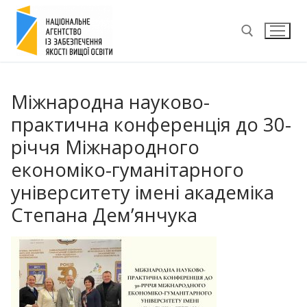
Перейти
до
вмісту
Пошук:
Міжнародна науково-
практична конференція до 30-
річчя Міжнародного
економіко-гуманітарного
університету імені академіка
Степана Дем’янчука