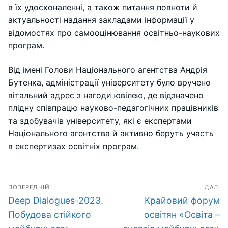
в їх удосконаленні, а також питання повноти й
актуальності надання закладами інформації у
відомостях про самооцінювання освітньо-наукових
програм.
Від імені Голови Національного агентства Андрія
Бутенка, адміністрації університету було вручено
вітальний адрес з нагоди ювілею, де відзначено
плідну співпрацю науково-педагогічних працівників
та здобувачів університету, які є експертами
Національного агентства й активно беруть участь
в експертизах освітніх програм.
Навігація
ПОПЕРЕДНІЙ
ДАЛІ
записів
Попередній
Наступний
Deep Dialogues-2023.
Крайовий форум
запис:
запис:
Побудова стійкого
освітян «Освіта –