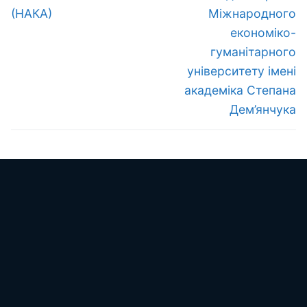
(НАКА)
Міжнародного
економіко-
гуманітарного
університету імені
академіка Степана
Дем’янчука