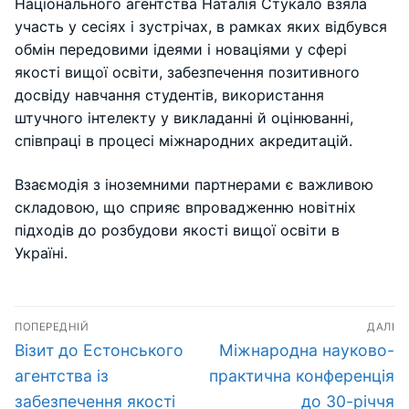
Національного агентства Наталія Стукало взяла
участь у сесіях і зустрічах, в рамках яких відбувся
обмін передовими ідеями і новаціями у сфері
якості вищої освіти, забезпечення позитивного
досвіду навчання студентів, використання
штучного інтелекту у викладанні й оцінюванні,
співпраці в процесі міжнародних акредитацій.
Взаємодія з іноземними партнерами є важливою
складовою, що сприяє впровадженню новітніх
підходів до розбудови якості вищої освіти в
Україні.
Навігація
ПОПЕРЕДНІЙ
ДАЛІ
записів
Попередній
Наступний
Візит до Естонського
Міжнародна науково-
запис:
запис:
агентства із
практична конференція
забезпечення якості
до 30-річчя