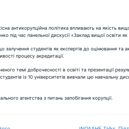
кісна антикорупційна політика впливають на якість вищ
ко під час панельної дискусії «Заклад вищої освіти як
що залучення студентів як експертів до оцінювання та а
ивості процесу акредитації.
еного темі доброчесності в освіті та презентації резул
студентів із 10 університетів вивчали цю навчальну ди
льного агентства з питань запобігання корупції.
Наступний
того
INQAAHE Talks. Під