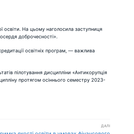
ої освіти. На цьому наголосила заступниця
 осердя доброчесності».
кредитації освітніх програм, — важлива
ьтатів пілотування дисципліни «Антикорупція
сципліну протягом осіннього семестру 2023-
ДАЛІ
тримка якості освіти в умовах фінансового