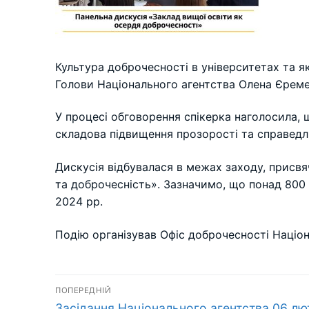
Культура доброчесності в університетах та я
Голови Національного агентства Олена Єремен
У процесі обговорення спікерка наголосила, 
складова підвищення прозорості та справедл
Дискусія відбувалася в межах заходу, присвяч
та доброчесність». Зазначимо, що понад 800 
2024 рр.
Подію організував Офіс доброчесності Націона
Навігація
ПОПЕРЕДНІЙ
Попередній
Засідання Національного агентства 06 лю