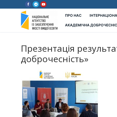
Перейти
до
вмісту
ПРО НАС
ІНТЕРНАЦІОНА
АКАДЕМІЧНА ДОБРОЧЕСНІ
Презентація результа
доброчесність»