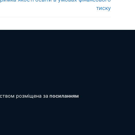
тиску
тством розміщена за
посиланням