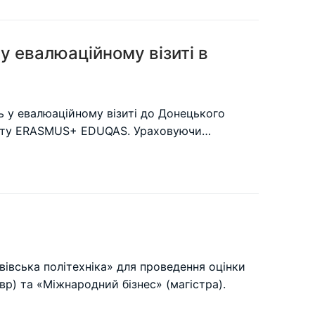
у евалюаційному візиті в
ь у евалюаційному візиті до Донецького
оєкту ERASMUS+ EDUQAS. Ураховуючи…
івська політехніка» для проведення оцінки
вр) та «Міжнародний бізнес» (магістра).