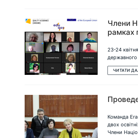
Члени Н
рамках
23-24 квітн
державного 
ЧИТАТИ ДА
Проведе
Команда Era
двох освітн
Члени Наці