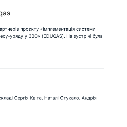
qas
партнерів проєкту «Імплементація системи
несу-уряду у ЗВО» (EDUQAS). На зустрічі була
кладі Сергія Квіта, Наталі Стукало, Андрія