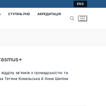
ENG
Ь
СТУПІНЬ PHD
АКРЕДИТАЦІЯ
Пошук:
Erasmus+
відділу звʼязків з громадськістю та
ва Тетяна Ковальська й Анна Шиліна