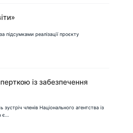
віти»
за підсумками реалізації проєкту
сперткою із забезпечення
зустріч членів Національного агентства із
а є…