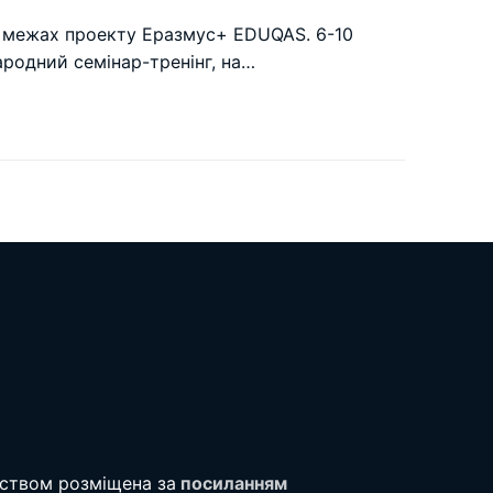
в межах проекту Еразмус+ EDUQAS. 6-10
ародний семінар-тренінг, на…
тством розміщена за
посиланням