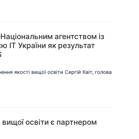
Національним агентством із
єю ІТ України як результат
S
чення якості вищої освіти Сергій Квіт, голова
і вищої освіти є партнером