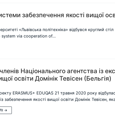
истеми забезпечення якості вищої ос
рситеті «Львівська політехніка» відбувся круглий стіл 
e system via cooperation of…
членів Національного агентства із ек
ищої освіти Домінік Тевісен (Бельгія)
оекту ERASMUS+ EDUQAS 21 травня 2020 року відбулась 
з забезпечення якості вищої освіти Домінік Тевісен, як
ЛІ →