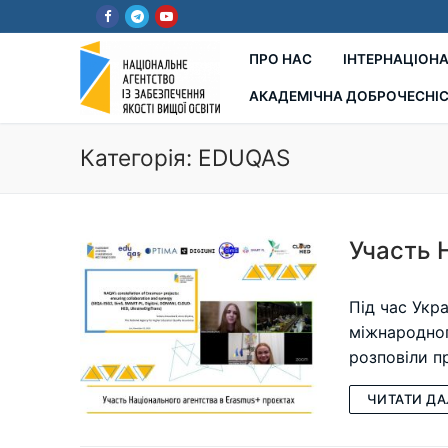
Перейти
до
вмісту
ПРО НАС
ІНТЕРНАЦІОНА
АКАДЕМІЧНА ДОБРОЧЕСНІ
Категорія:
EDUQAS
Участь 
Під час Укра
міжнародног
розповіли п
ЧИТАТИ ДА