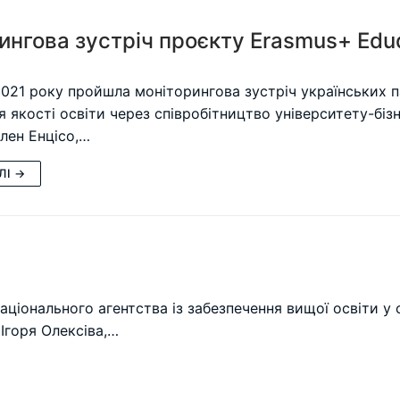
ингова зустріч проєкту Erasmus+ Edu
2021 року пройшла моніторингова зустріч українських 
я якості освіти через співробітництво університету-біз
лен Енцісо,…
ЛІ →
аціонального агентства із забезпечення вищої освіти у с
 Ігоря Олексіва,…