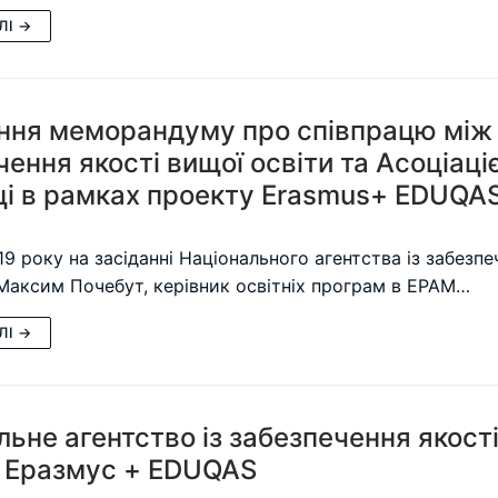
ЛІ →
ння меморандуму про співпрацю між 
ення якості вищої освіти та Асоціаці
ці в рамках проекту Erasmus+ EDUQA
9 року на засіданні Національного агентства із забезпе
аксим Почебут, керівник освітніх програм в EPAM…
ЛІ →
льне агентство із забезпечення якост
 Еразмус + EDUQAS