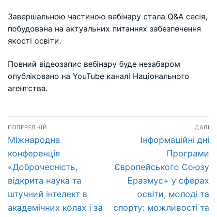
Завершальною частиною вебінару стала Q&A сесія,
побудована на актуальних питаннях забезпечення
якості освіти.
Повний відеозапис вебінару буде незабаром
опубліковано на YouTube каналі Національного
агентства.
Навігація
ПОПЕРЕДНІЙ
ДАЛІ
записів
Попередній
Наступний
Міжнародна
Інформаційні дні
запис:
запис:
конференція
Програми
«Доброчесність,
Європейського Союзу
відкрита наука та
Еразмус+ у сферах
штучний інтелект в
освіти, молоді та
академічних колах і за
спорту: можливості та