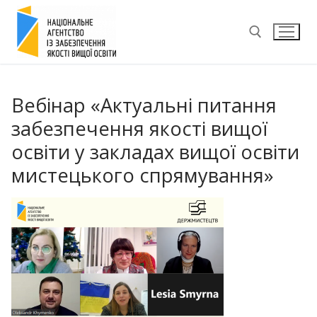
Перейти
до
вмісту
Пошук:
Вебінар «Актуальні питання
забезпечення якості вищої
освіти у закладах вищої освіти
мистецького спрямування»